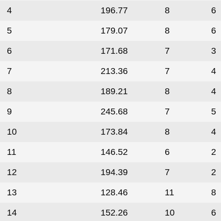
4
196.77
8
6
5
179.07
8
6
6
171.68
7
3
7
213.36
7
4
8
189.21
8
4
9
245.68
7
5
10
173.84
8
4
11
146.52
6
2
12
194.39
7
2
13
128.46
11
8
14
152.26
10
6