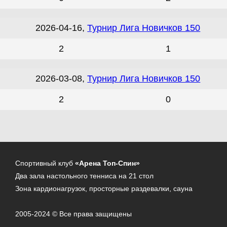
2026-04-16,
Турнир Лига Новичков 150
2
1
2026-03-08,
Турнир Лига Новичков 150
2
0
Спортивный клуб
«Арена Топ-Спин»
Два зала настольного тенниса на 21 стол
Зона кардионагрузок, просторные раздевалки, сауна
2005-2024 © Все права защищены