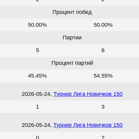
Процент побед
50.00%
50.00%
Партии
5
6
Процент партий
45.45%
54.55%
2026-05-24,
Турнир Лига Новичков 150
1
3
2026-05-24,
Турнир Лига Новичков 150
0
2