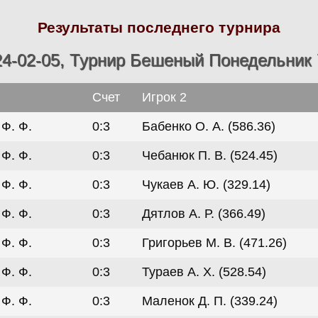
Результаты последнего турнира
24-02-05, Турнир Бешеный Понедельник 
Счет
Игрок 2
Ф. Ф.
0:3
Бабенко О. А. (586.36)
Ф. Ф.
0:3
Чебанюк П. В. (524.45)
Ф. Ф.
0:3
Чукаев А. Ю. (329.14)
Ф. Ф.
0:3
Дятлов А. Р. (366.49)
Ф. Ф.
0:3
Григорьев М. В. (471.26)
Ф. Ф.
0:3
Тураев А. Х. (528.54)
Ф. Ф.
0:3
Маленок Д. П. (339.24)