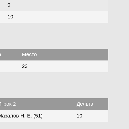
0
10
а
Место
23
Игрок 2
Дельта
Мазалов Н. Е. (51)
10