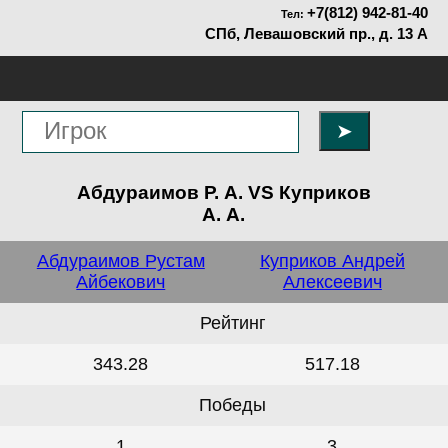
+7(812) 942-81-40
Тел:
СПб, Левашовский пр., д. 13 А
➤
Абдураимов Р. А. VS Куприков
А. А.
Абдураимов Рустам
Куприков Андрей
Айбекович
Алексеевич
Рейтинг
343.28
517.18
Победы
1
3