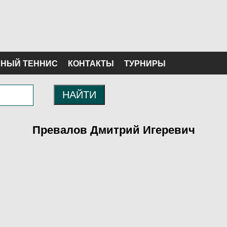
НЫЙ ТЕННИС
КОНТАКТЫ
ТУРНИРЫ
НАЙТИ
Превалов Дмитрий Игеревич