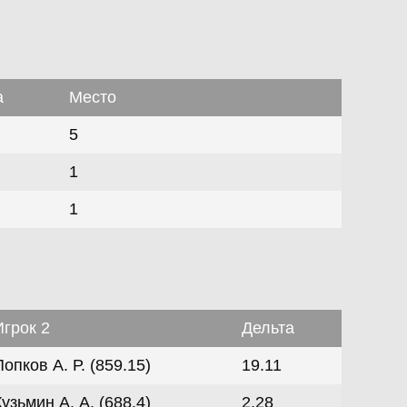
а
Место
5
1
1
Игрок 2
Дельта
Попков А. Р. (859.15)
19.11
Кузьмин А. А. (688.4)
2.28