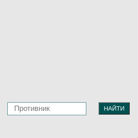
НАЙТИ