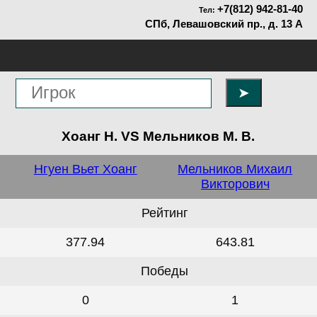
+7(812) 942-81-40
Тел:
СПб, Левашовский пр., д. 13 А
➤
Хоанг Н. VS Мельников М. В.
Нгуен Вьет Хоанг
Мельников Михаил
Викторович
Рейтинг
377.94
643.81
Победы
0
1