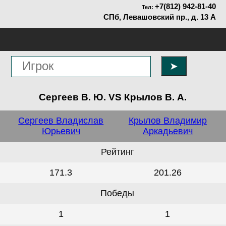
+7(812) 942-81-40
Тел:
СПб, Левашовский пр., д. 13 А
➤
Сергеев В. Ю. VS Крылов В. А.
Сергеев Владислав
Крылов Владимир
Юрьевич
Аркадьевич
Рейтинг
171.3
201.26
Победы
1
1